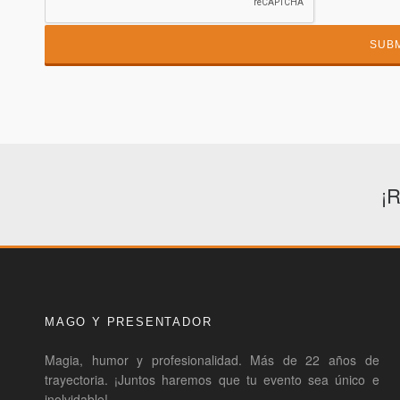
¡R
MAGO Y PRESENTADOR
Magia, humor y profesionalidad. Más de 22 años de
trayectoria. ¡Juntos haremos que tu evento sea único e
inolvidable!