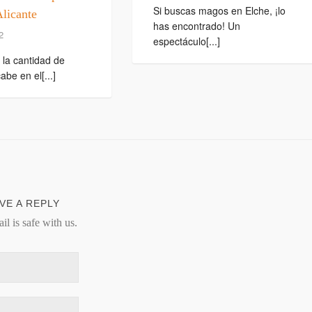
Si buscas magos en Elche, ¡lo
Alicante
has encontrado! Un
2
espectáculo[...]
e la cantidad de
be en el[...]
VE A REPLY
il is safe with us.