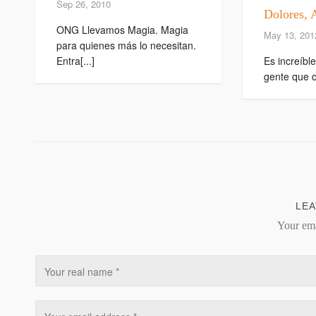
Sep 26, 2010
Dolores, 
ONG Llevamos Magia. Magia
May 13, 201
para quienes más lo necesitan.
Entra[...]
Es increíbl
gente que ca
LEA
Your ema