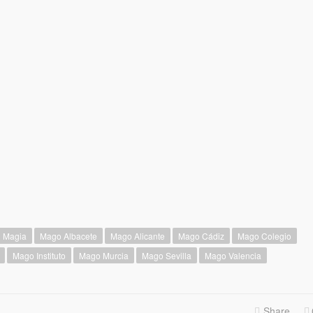
Magia
Mago Albacete
Mago Alicante
Mago Cádiz
Mago Colegio
Mago Instituto
Mago Murcia
Mago Sevilla
Mago Valencia
Share