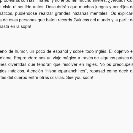
problemas con las “mates” y no le ponen mucho interés, ¿verdad? Co
 visto ni sentido antes. Descubrirán que muchos juegos y acertijos d
ticos, pudiéndose realizar grandes hazañas mentales. Os explicar
 de esas personas que baten records Guiness del mundo y, a partir d
hasta en la sopa!
eno de humor, un poco de español y sobre todo inglés. El objetivo e
 idioma. Emprenderemos un viaje mágico a través de algunos países d
ones divertidas que tendrán que resolver en inglés. No os preocupéis
ugios mágicos. Atención “hispanoparlanchines”, repasad como decir e
rtes del cuerpo entre otras cosillas. See you soon!