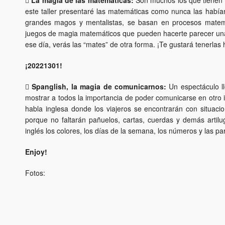

La magia de las matemáticas:
Son muchos los que tienen 
este taller presentaré las matemáticas como nunca las habían
grandes magos y mentalistas, se basan en procesos matemá
juegos de magia matemáticos que pueden hacerte parecer una
ese día, verás las “mates” de otra forma. ¡Te gustará tenerlas 
¡20221301!

Spanglish, la magia de comunicarnos:
Un espectáculo ll
mostrar a todos la importancia de poder comunicarse en otro
habla inglesa donde los viajeros se encontrarán con situaci
porque no faltarán pañuelos, cartas, cuerdas y demás artil
inglés los colores, los días de la semana, los números y las pa
Enjoy!
Fotos: