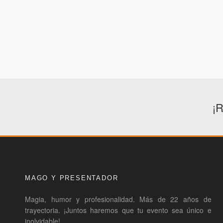
¡R
MAGO Y PRESENTADOR
Magia, humor y profesionalidad. Más de 22 años de
trayectoria. ¡Juntos haremos que tu evento sea único e
inolvidable!