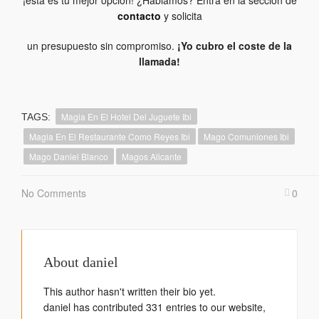
contacto
y solicita
un presupuesto sin compromiso.
¡Yo cubro el coste de la
llamada!
Magia En El Hotel Del Juguete Ibi
TAGS:
Magia En El Restaurante Como Reyes Ibi
Mago Comuniones Ibi
Mago Daniel Blanco
Magos Alicante
No Comments
0
About
daniel
This author hasn't written their bio yet.
daniel
has contributed 331 entries to our website,