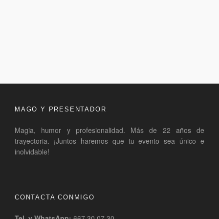
MAGO Y PRESENTADOR
Magia, humor y profesionalidad. Más de 22 años de
trayectoria. ¡Juntos haremos que tu evento sea único e
inolvidable!
CONTACTA CONMIGO
Tel. y WhatsApp:
667 30 07 30