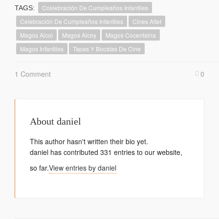
Ccelebración De Cumpleaños Infantiles
TAGS:
Celebración De Cumpleaños Infantiles
Cines Altet
Magos Alcoi
Magos Alcoy
Magos Cocentaina
Magos Infantiles
Tapas Y Bocatas De Cine
1 Comment
0
About
daniel
This author hasn't written their bio yet.
daniel
has contributed 331 entries to our website,
so far.
View entries by
daniel