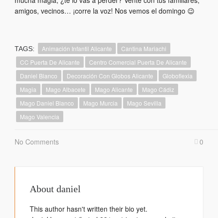
mucha magia, ¿te lo vas a perder? Vente con tus familiares,
amigos, vecinos… ¡corre la voz! Nos vemos el domingo 😉
Animación Infantil Alicante
Cantina Mariachi
TAGS:
CC Puerta De Alicante
Centro Comercial Puerta De Alicante
Daniel Blanco
Decoración Con Globos Alicante
Globoflexia
Magia
Mago Albacete
Mago Alicante
Mago Cádiz
Mago Daniel Blanco
Mago Murcia
Mago Sevilla
Mago Valencia
No Comments
0
About
daniel
This author hasn't written their bio yet.